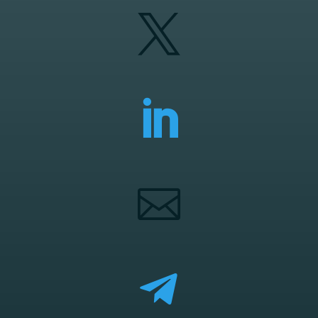



