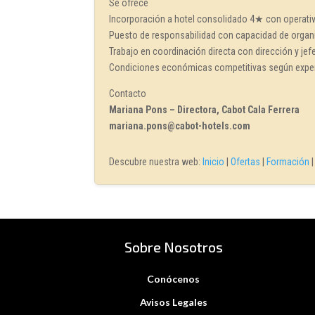
Se ofrece
Incorporación a hotel consolidado 4★ con operati
Puesto de responsabilidad con capacidad de organ
Trabajo en coordinación directa con dirección y je
Condiciones económicas competitivas según exper
Contacto
Mariana Pons – Directora, Cabot Cala Ferrera
mariana.pons@cabot-hotels.com
Descubre nuestra web:
Inicio
|
Ofertas
|
Formación
Sobre Nosotros
Conócenos
Avisos Legales