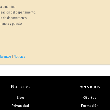
va dinámica.
ización del departamento.
fes de departamento.
iencia y puesto.
|
Eventos
|
Noticias
Noticias
Servicios
Blog
Ofertas
Privacidad
Formación