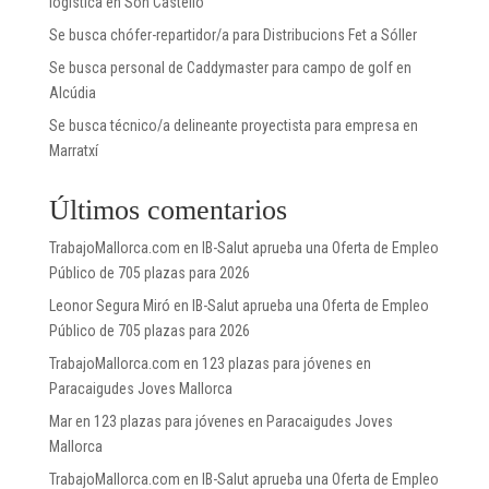
logística en Son Castelló
Se busca chófer-repartidor/a para Distribucions Fet a Sóller
Se busca personal de Caddymaster para campo de golf en
Alcúdia
Se busca técnico/a delineante proyectista para empresa en
Marratxí
Últimos comentarios
TrabajoMallorca.com
en
IB-Salut aprueba una Oferta de Empleo
Público de 705 plazas para 2026
Leonor Segura Miró
en
IB-Salut aprueba una Oferta de Empleo
Público de 705 plazas para 2026
TrabajoMallorca.com
en
123 plazas para jóvenes en
Paracaigudes Joves Mallorca
Mar
en
123 plazas para jóvenes en Paracaigudes Joves
Mallorca
TrabajoMallorca.com
en
IB-Salut aprueba una Oferta de Empleo