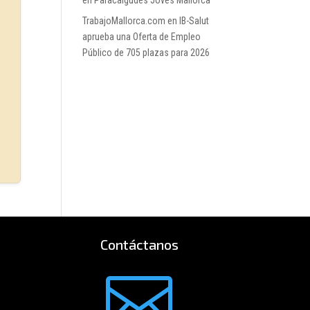
en Paracaigudes Joves Mallorca
TrabajoMallorca.com
en
IB-Salut
aprueba una Oferta de Empleo
Público de 705 plazas para 2026
Contáctanos
