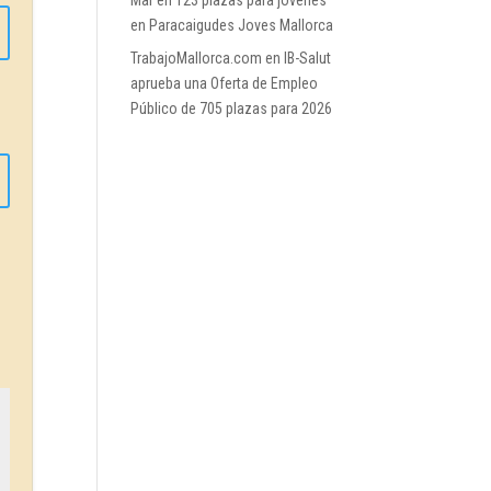
Mar
en
123 plazas para jóvenes
en Paracaigudes Joves Mallorca
TrabajoMallorca.com
en
IB-Salut
aprueba una Oferta de Empleo
Público de 705 plazas para 2026