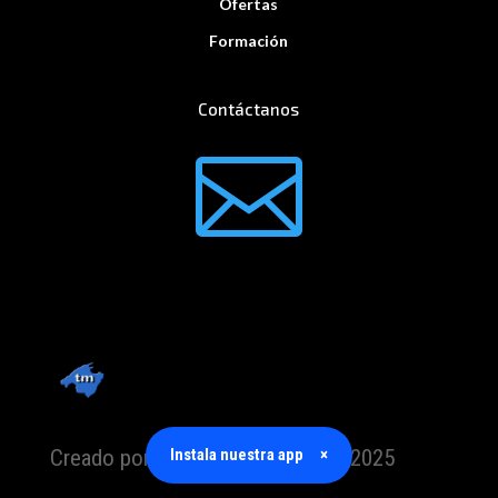
Ofertas
Formación
Contáctanos

Creado por TrabajoMallorca.com 2025
Instala nuestra app
×