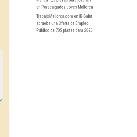
Mar
en
123 plazas para jóvenes
en Paracaigudes Joves Mallorca
TrabajoMallorca.com
en
IB-Salut
aprueba una Oferta de Empleo
Público de 705 plazas para 2026