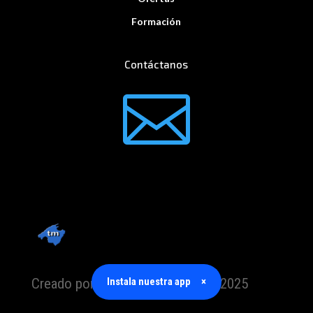
Formación
Contáctanos

Creado por TrabajoMallorca.com 2025
Instala nuestra app
×