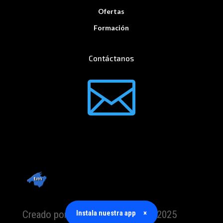
Ofertas
Formación
Contáctanos

Instala nuestra app
×
Creado por TrabajoMallorca.com 2025