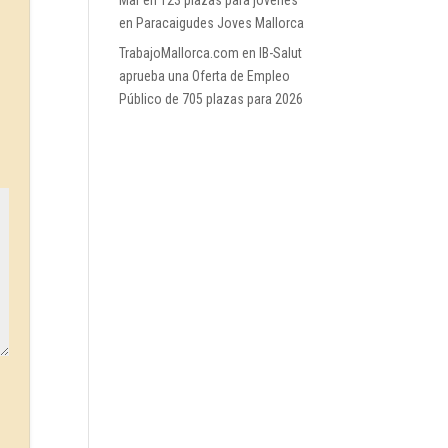
Mar
en
123 plazas para jóvenes
en Paracaigudes Joves Mallorca
TrabajoMallorca.com
en
IB-Salut
aprueba una Oferta de Empleo
Público de 705 plazas para 2026