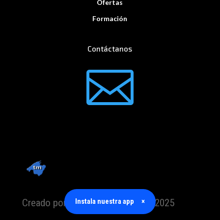
Ofertas
Formación
Contáctanos

Creado por TrabajoMallorca.com 2025
Instala nuestra app
×