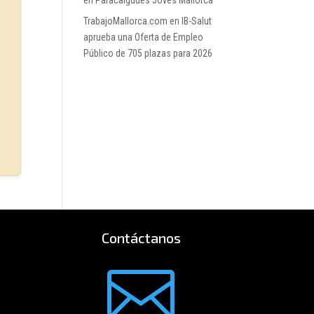
en Paracaigudes Joves Mallorca
TrabajoMallorca.com
en
IB-Salut
aprueba una Oferta de Empleo
Público de 705 plazas para 2026
Contáctanos
