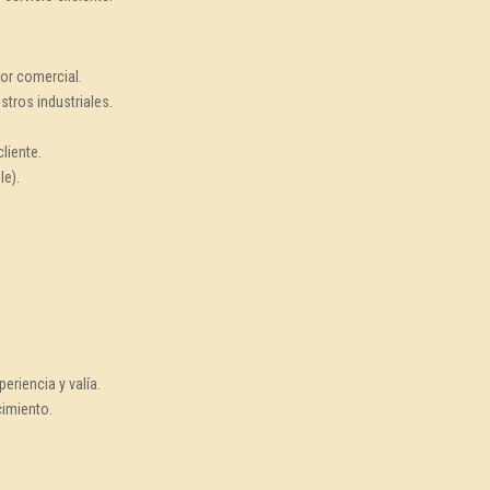
tor comercial.
tros industriales.
liente.
le).
eriencia y valía.
cimiento.