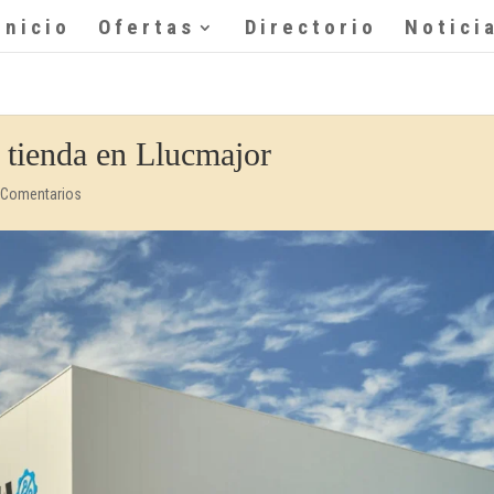
Inicio
Ofertas
Directorio
Notici
 tienda en Llucmajor
 Comentarios