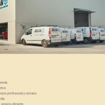
tienda.
uctos.
rvicio profesional y cercano.
nda.
servicio eficiente.