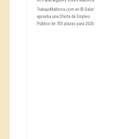
en Paracaigudes Joves Mallorca
TrabajoMallorca.com
en
IB-Salut
aprueba una Oferta de Empleo
Público de 705 plazas para 2026