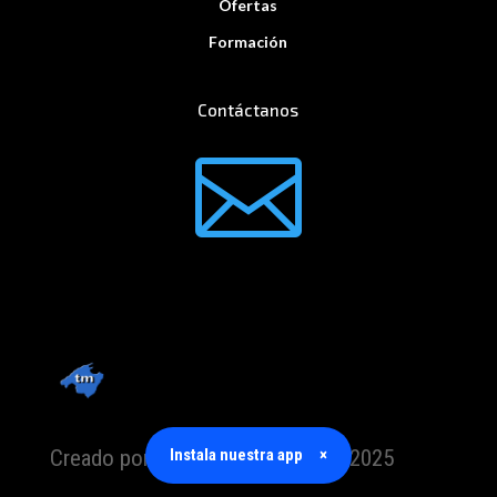
Ofertas
Formación
Contáctanos

Instala nuestra app
×
Creado por TrabajoMallorca.com 2025