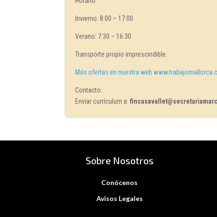
Horario:
Invierno: 8:00 – 17:00
Verano: 7:30 – 16:30
Transporte propio imprescindible.
Más ofertas en nuestra web www.trabajomallorca
Contacto:
Enviar currículum a:
fincasavallet@secretariamar
Sobre Nosotros
Conócenos
Avisos Legales