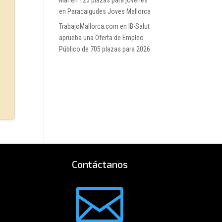
Mar
en
123 plazas para jóvenes
en Paracaigudes Joves Mallorca
TrabajoMallorca.com
en
IB-Salut
aprueba una Oferta de Empleo
Público de 705 plazas para 2026
Contáctanos
