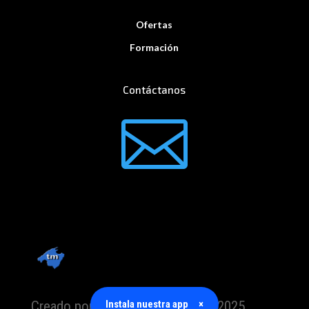
Ofertas
Formación
Contáctanos

Creado por TrabajoMallorca.com 2025
Instala nuestra app
×