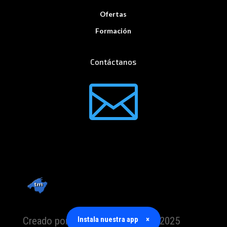
Ofertas
Formación
Contáctanos

Instala nuestra app
×
Creado por TrabajoMallorca.com 2025