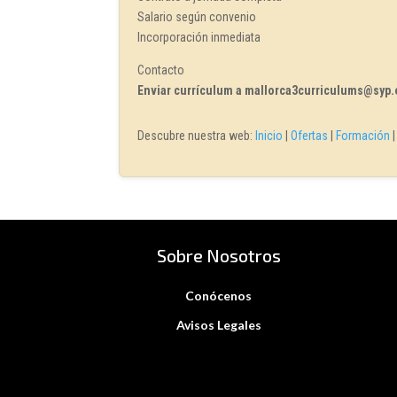
Salario según convenio
Incorporación inmediata
Contacto
Enviar currículum a mallorca3curriculums@syp.
Descubre nuestra web:
Inicio
|
Ofertas
|
Formación
Sobre Nosotros
Conócenos
Avisos Legales