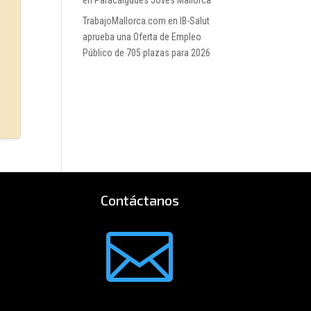
en Paracaigudes Joves Mallorca
TrabajoMallorca.com
en
IB-Salut
aprueba una Oferta de Empleo
Público de 705 plazas para 2026
Contáctanos
