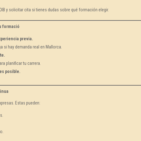
IB y solicitar cita si tienes dudas sobre qué formación elegir.
u formació
xperiencia previa.
iga si hay demanda real en Mallorca.
te.
ra planificar tu carrera.
es posible.
tinua
mpresas. Estas pueden:
s.
po.