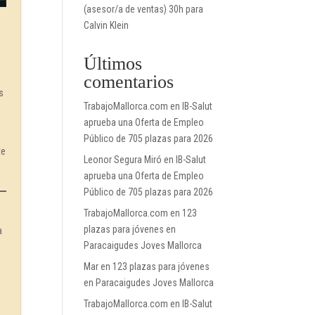
(asesor/a de ventas) 30h para
Calvin Klein
Últimos
comentarios
s
TrabajoMallorca.com
en
IB-Salut
aprueba una Oferta de Empleo
Público de 705 plazas para 2026
te
Leonor Segura Miró
en
IB-Salut
aprueba una Oferta de Empleo
Público de 705 plazas para 2026
TrabajoMallorca.com
en
123
plazas para jóvenes en
a
Paracaigudes Joves Mallorca
.
Mar
en
123 plazas para jóvenes
en Paracaigudes Joves Mallorca
TrabajoMallorca.com
en
IB-Salut