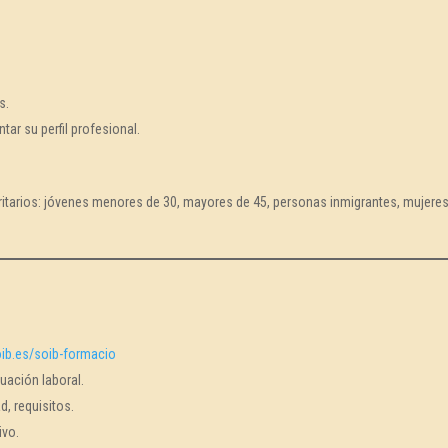
s.
ar su perfil profesional.
ritarios: jóvenes menores de 30, mayores de 45, personas inmigrantes, mujere
oib.es/soib-formacio
ituación laboral.
d, requisitos.
ivo.