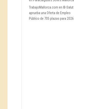
en Paracaigudes Joves Mallorca
TrabajoMallorca.com
en
IB-Salut
aprueba una Oferta de Empleo
Público de 705 plazas para 2026