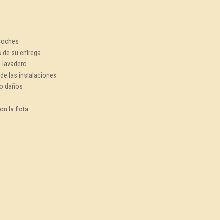
 coches
es de su entrega
l lavadero
de las instalaciones
 o daños
on la flota