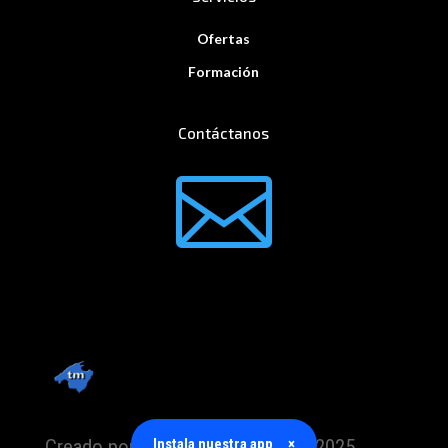
Ofertas
Formación
Contáctanos

Creado por TrabajoMallorca.com 2025
Instala nuestra app
×