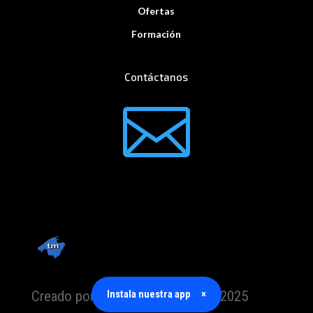
Ofertas
Formación
Contáctanos

Creado por TrabajoMallorca.com 2025
Instala nuestra app
×