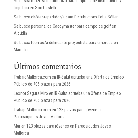
Se busca mozo/a repartidor/a para empresa de distribución y
logística en Son Castelló
Se busca chófer-repartidor/a para Distribucions Fet a Sóller
Se busca personal de Caddymaster para campo de golf en
Alcúdia
Se busca técnico/a delineante proyectista para empresa en
Marratxí
Últimos comentarios
TrabajoMallorca.com
en
IB-Salut aprueba una Oferta de Empleo
Público de 705 plazas para 2026
Leonor Segura Miró
en
IB-Salut aprueba una Oferta de Empleo
Público de 705 plazas para 2026
TrabajoMallorca.com
en
123 plazas para jóvenes en
Paracaigudes Joves Mallorca
Mar
en
123 plazas para jóvenes en Paracaigudes Joves
Mallorca