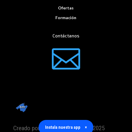
Ofertas
Formación
Contáctanos

Creado por TrabajoMallorca.com 2025
Instala nuestra app
×