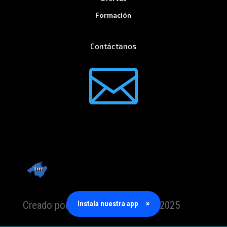
Formación
Contáctanos

Instala nuestra app
×
Creado por TrabajoMallorca.com 2025